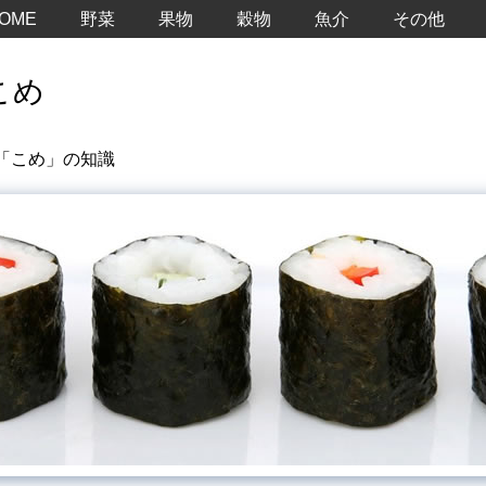
OME
野菜
果物
穀物
魚介
その他
こめ
「こめ」の知識