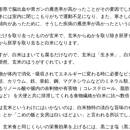
形県で脳出血や胃ガンの雁患率が高かったことがその要因でし
冬には室内に閉じこもりがちで運動不足になり、また、寒さし
傾向があったために、そうした疾病の雁患率が高かったという
だけを取り去ったものが玄米で、玄米からぬかを取り除き胚芽
から胚芽を取り去ると白米になります。
すが、白米はまいても腐るだけなので、玄米は「生き米」、白
断然、玄米のほうがすぐれています。
物が体内で消化・吸収されてエネルギーに変わる時に必要なビタ
ン類、カリウム、鉄、亜鉛、鋼、マグネシウムなどのミネラル類
るリノール酸や腸内の余剰物や有害物（ コレステロール、脂
など） を大便と共に排泄してくれる食物繊維が白米に比べ数
は玄米というわけにはいかないのは、白米独特の淡白な旨味の
」とか「こめの飯と女房は白いほどよい」と言われる所以でし
、玄米食と同じくらいの栄養効果を上げるには、黒ごま塩（黒ご