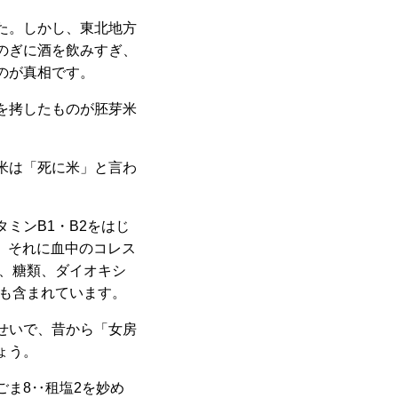
た。しかし、東北地方
のぎに酒を飲みすぎ、
のが真相です。
を拷したものが胚芽米
米は「死に米」と言わ
ミンB1・B2をはじ
、それに血中のコレス
肪、糖類、ダイオキシ
倍も含まれています。
せいで、昔から「女房
ょう。
ま8‥租塩2を妙め