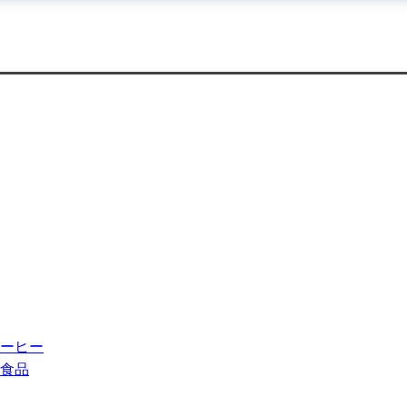
ーヒー
食品