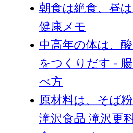
朝食は絶食、昼は
健康メモ
中高年の体は、酸
をつくりだす - 
べ方
原材料は、そば粉
滝沢食品 滝沢更科