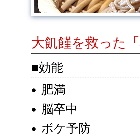
大飢饉を救った「
効能
肥満
脳卒中
ボケ予防