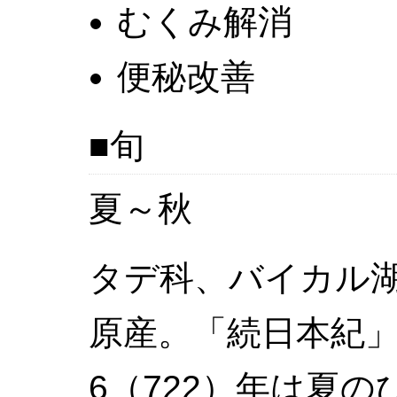
むくみ解消
便秘改善
旬
夏～秋
タデ科、バイカル
原産。「続日本紀
6（722）年は夏