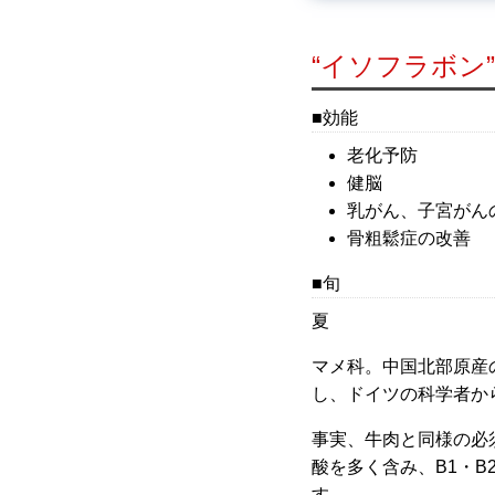
“イソフラボン
効能
老化予防
健脳
乳がん、子宮がん
骨粗鬆症の改善
旬
夏
マメ科。中国北部原産
し、ドイツの科学者か
事実、牛肉と同様の必
酸を多く含み、B1・B
す。