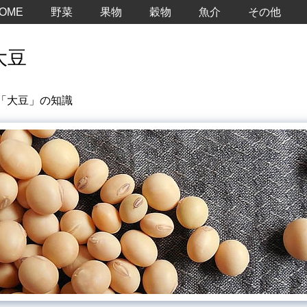
OME
野菜
果物
穀物
魚介
その他
大豆
「大豆」の知識