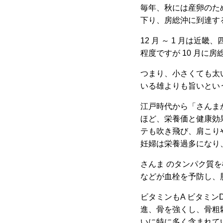
毎年、秋には産卵のため
下り、房総沖に到達す
12 月 ～ 1 月は近
程度ですが 10 月に
つまり、小さくても太
いる雄よりも旨いとい
江戸時代から「さんま
ほど、栄養価と健康効
テも吹き飛び、肩こり
妊婦は栄養過多になり
さんま のタンパク質を
などが血栓を予防し、
ビタミンもA ビタミン
進、骨を強くし、骨粗鬆
いに特に多く含まれて