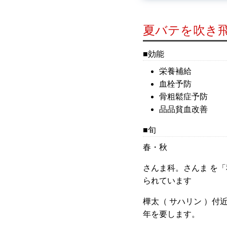
夏バテを吹き
効能
栄養補給
血栓予防
骨粗鬆症予防
品品貧血改善
旬
春・秋
さんま科。さんま を
られています
樺太（ サハリン ）付近
年を要します。