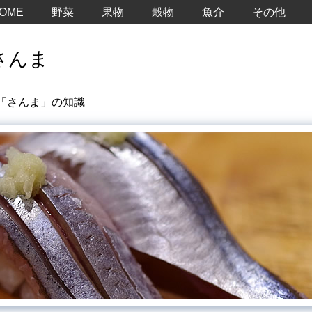
OME
野菜
果物
穀物
魚介
その他
さんま
「さんま」の知識