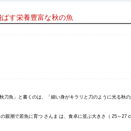
飛ばす栄養豊富な秋の魚
「秋刀魚」と書くのは、「細い身がキラリと刀のように光る秋
の親潮で若魚に育つ さんま は、食卓に並ぶ大きさ（ 25～27 cm 