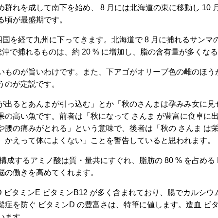
群れを成して南下を始め、 8 月には北海道の東に移動し 10
る頃が最盛期です。
畿、四国を経て九州に下ってきます。北海道で 8 月に捕れるサンマの
房総沖で捕れるものは、約 20 % に増加し、脂の含有量が多く
いものが旨いわけです。また、下アゴがオリーブ色の雌のほう
うのが定説です。
が出るとあんまが引っ込む」とか「秋のさんまは孕みみ女に見
果の高い魚です。前者は「秋になって さんま が豊富に食卓に
や腰の痛みがとれる」という意味で、後者は「秋の さんま は
、かえって体によくない」ことを警告していると思われます。
構成するアミノ酸は質・量共にすぐれ、脂肪の 80 % を占める E
脳の働きを高めてくれます。
D ビタミンE ビタミンB12 が多く含まれており、腸でカルシ
症を防ぐ ビタミンD の豊富さは、特筆に値します。造血 ビタミ
います。