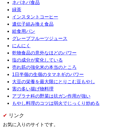
ネバネバ食品
緑茶
インスタントコーヒー
遺伝子組み換え食品
給食用パン
グレープフルーツジュース
にんにく
乾物食品の意外なほどのパワー
塩の成分が変化している
売れ筋の強化米の本当のところ
1日半個の生個のタマネギのパワー
大豆の栄養を最大限にとりこむ豆もやし
害の多い揚げ物料理
アブラナ科の野菜は抗ガン作用が強い
もやし料理のコツは弱火でじっくり炒める
リンク
お気に入りのサイトです。