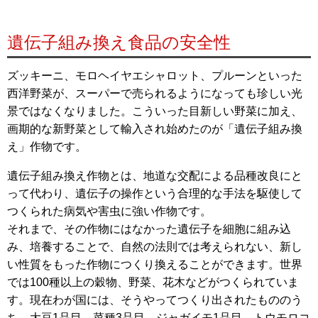
遺伝子組み換え食品の安全性
ズッキーニ、モロヘイヤエシャロット、プルーンといった
西洋野菜が、スーパーで売られるようになっても珍しい光
景ではなくなりました。こういった目新しい野菜に加え、
画期的な新野菜として輸入され始めたのが「遺伝子組み換
え」作物です。
遺伝子組み換え作物とは、地道な交配による品種改良にと
って代わり、遺伝子の操作という合理的な手法を駆使して
つくられた病気や害虫に強い作物です。
それまで、その作物にはなかった遺伝子を細胞に組み込
み、培養することで、自然の法則では考えられない、新し
い性質をもった作物につくり換えることができます。世界
では100種以上の穀物、野菜、花木などがつくられていま
す。現在わが国には、そうやってつくり出されたもののう
ち、大豆1品目、菜種3品目、ジャガイモ1品目、トウモロコ