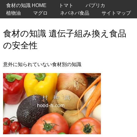
食材の知識 HOME
トマト
パプリカ
植物油
マグロ
ネバネバ食品
サイトマップ
食材の知識 遺伝子組み換え食品
の安全性
意外に知られていない食材別の知識